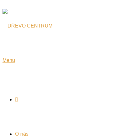
Přeskočit
na
obsah
Menu
O nás