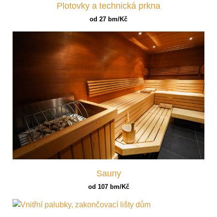
Plotovky a technická prkna
od 27 bm/Kč
Sauny
od 107 bm/Kč